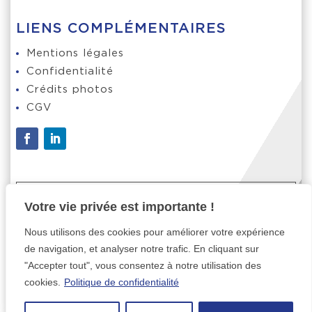
LIENS COMPLÉMENTAIRES
Mentions légales
Confidentialité
Crédits photos
CGV
ADRESSE

Votre vie privée est importante !
4 Rue du Trieu du Quesnoy, 59390
Toufflers
Nous utilisons des cookies pour améliorer votre expérience
de navigation, et analyser notre trafic. En cliquant sur
TELEPHONE
"Accepter tout", vous consentez à notre utilisation des

cookies.
Politique de confidentialité
03 20 83 04 40